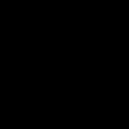
3522浦京集团