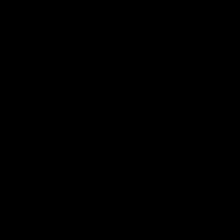
vip天猫旗舰店
3