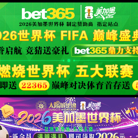
限公司)-品牌企业